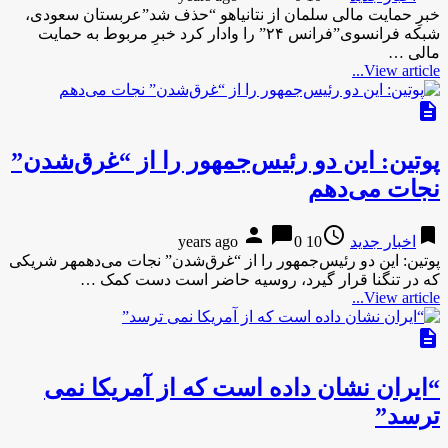
خبرِ حمایت مالی سلمان از نتانیاهو “حذف شد”عربستان سعودی،
شبکه فرانسوی”فرانس ۲۴” را وادار کرد خبرِ مربوط به حمایت
مالی …
View article...
description
پوتین: این‌ دو رئیس‌جمهور را از “غرق‌شدن”
نجات می‌دهم
person
chat_bubble
access_time
bookmark
اخبار جدید
10 years ago
0
پوتین: این‌ دو رئیس‌جمهور را از “غرق‌شدن” نجات می‌دهمهر شریکی
که در تنگنا قرار گیرد، روسیه حاضر است دست کمک …
View article...
description
“ایران نشان داده است که از آمریکا نمی
ترسد”