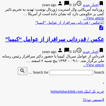
person
chat_bubble
access_time
bookmark
اخبار جدید
10 years ago
0
روزنامه آمریکایی وال استریت ژورنال نوشت: تهدید به تحریم تاثیر
کمی بر حکومتی دارد که نشان داده است از آمریکا …
View article...
description
عکس / قدردانی سرافراز از عوامل “کیمیا”
person
chat_bubble
access_time
bookmark
اخبار جدید
10 years ago
0
قدردانی از عوامل سریال کیمیا با حضور دکتر سرافراز رئیس رسانه
ملی برگزار شد.۰۹:۱۰ – ۱۳۹۴ پنج شنبه ۶ اسفند …
View article...
search
Search for
Search …
.
خرید بک لینک behtarinbacklink.com
لایسنس نود32