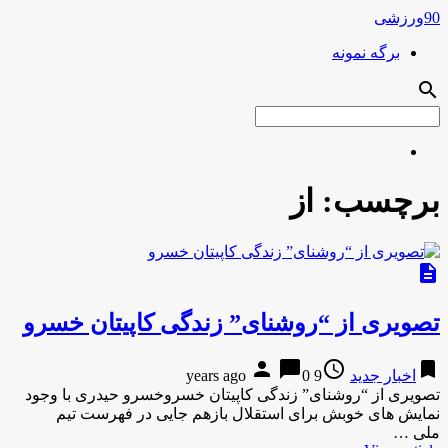
90ورزشی
برگه نمونه
search
برچسب:
از
description
تصویری از “روشنای” زندگی کاپیتان خسرو
person
chat_bubble
access_time
bookmark
اخبار جدید
9 years ago
0
تصویری از “روشنای” زندگی کاپیتان خسروخسرو حیدری با وجود
نمایش های خوبش برای استقلال بازهم جایی در فهرست تیم
ملی …