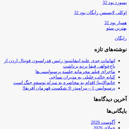
پسورد نود 32
اوکلی لایسنس رایگان نود 32
همیار نود 32
بهترین سئو
رایگان
نوشته‌های تازه
اتهامات جدی علیه اینفانتینو: رئیس فدراسیون فوتبال اردن از
باج‌خواهی فیفا پرده برداشت
ماجرای فیلم محرمانه جلسه پرسپولیسی‌ها
کنایه جالب خلیلی به مدیران نساجی
خاتم‌الانبیا: اقدام به محاصره به منزله توسعه جنگ است
پرسپولیس 1 – پیرامیدز 0: شکست قهرمان آفریقا!
آخرین دیدگاه‌ها
بایگانی‌ها
آگوست 2026
جولای 2026