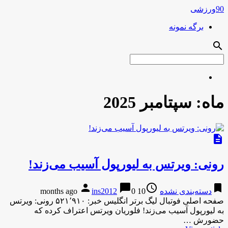
90ورزشی
برگه نمونه
search
ماه:
سپتامبر 2025
description
رونی: ویرتس به لیورپول آسیب می‌زند!
person
chat_bubble
access_time
bookmark
دسته‌بندی نشده
10 months ago
0
ins2012
صفحه اصلی فوتبال لیگ برتر انگلیس خبر: ۵۲۱٬۹۱۰ رونی: ویرتس
به لیورپول آسیب می‌زند! فلوریان ویرتس اعتراف کرده که
حضورش …