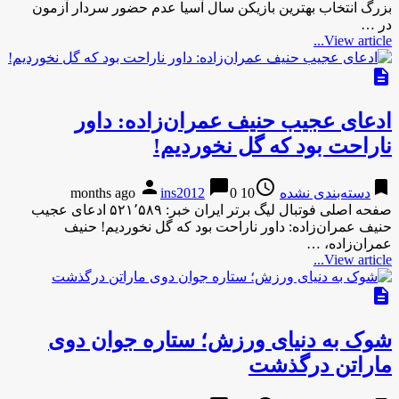
بزرگ انتخاب بهترین بازیکن سال آسیا عدم حضور سردار آزمون
در …
View article...
description
ادعای عجیب حنیف عمران‌زاده: داور
ناراحت بود که گل نخوردیم!
person
chat_bubble
access_time
bookmark
دسته‌بندی نشده
10 months ago
0
ins2012
صفحه اصلی فوتبال لیگ برتر ایران خبر: ۵۲۱٬۵۸۹ ادعای عجیب
حنیف عمران‌زاده: داور ناراحت بود که گل نخوردیم! حنیف
عمران‌زاده، …
View article...
description
شوک به دنیای ورزش؛ ستاره جوان دوی
ماراتن درگذشت