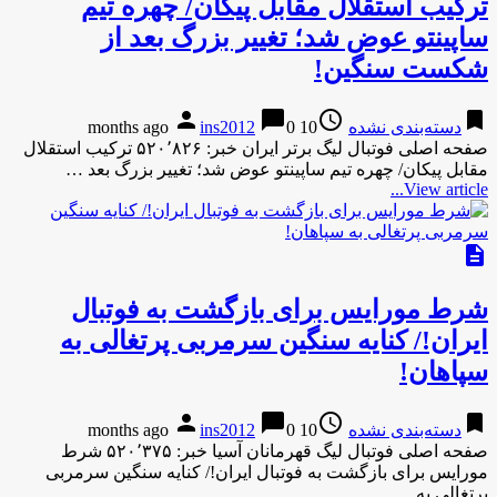
ترکیب استقلال مقابل پیکان/ چهره تیم
ساپینتو عوض شد؛ تغییر بزرگ بعد از
شکست سنگین!
person
chat_bubble
access_time
bookmark
دسته‌بندی نشده
10 months ago
0
ins2012
صفحه اصلی فوتبال لیگ برتر ایران خبر: ۵۲۰٬۸۲۶ ترکیب استقلال
مقابل پیکان/ چهره تیم ساپینتو عوض شد؛ تغییر بزرگ بعد …
View article...
description
شرط مورایس برای بازگشت به فوتبال
ایران!/ کنایه سنگین سرمربی پرتغالی به
سپاهان!
person
chat_bubble
access_time
bookmark
دسته‌بندی نشده
10 months ago
0
ins2012
صفحه اصلی فوتبال لیگ قهرمانان آسیا خبر: ۵۲۰٬۳۷۵ شرط
مورایس برای بازگشت به فوتبال ایران!/ کنایه سنگین سرمربی
پرتغالی به …