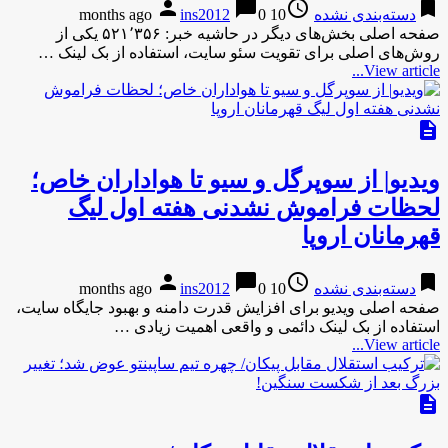
person
chat_bubble
access_time
bookmark
دسته‌بندی نشده
10 months ago
0
ins2012
صفحه اصلی بخش‌های دیگر در حاشیه خبر: ۵۲۱٬۳۵۶ یکی از
روش‌های اصلی برای تقویت سئو سایت، استفاده از بک لینک …
View article...
description
ویدیو| از سوپرگل و سیو تا هواداران خاص؛
لحظات فراموش نشدنی هفته اول لیگ
قهرمانان اروپا
person
chat_bubble
access_time
bookmark
دسته‌بندی نشده
10 months ago
0
ins2012
صفحه اصلی ویدیو برای افزایش قدرت دامنه و بهبود جایگاه سایت،
استفاده از بک لینک دائمی و واقعی اهمیت زیادی …
View article...
description