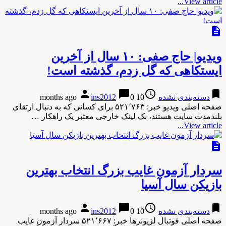
View article...
description
ویدیو| حاج صفی: ۱۰ سال از آخرین
ایستکاهی که‌ گل زدم، گذشته است!
person
chat_bubble
access_time
bookmark
دسته‌بندی نشده
10 months ago
0
ins2012
صفحه اصلی ویدیو خبر: ۵۲۱٬۷۶۳ برای کسانی که به دنبال ارتقای
بلندمدت سایت هستند، بک لینک خارجی معتبر یک راهکار …
View article...
description
سردار آزمون غایب بزرگ انتخاب بهترین
بازیکن سال آسیا
person
chat_bubble
access_time
bookmark
دسته‌بندی نشده
10 months ago
0
ins2012
صفحه اصلی فوتبال لژیونرها خبر: ۵۲۱٬۶۶۷ سردار آزمون غایب