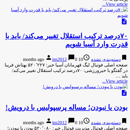
View article...
description
۷۰درصد ترکیب استقلال تغییر می‌کند/ باید با
قدرت وارد آسیا شویم
person
chat_bubble
access_time
bookmark
دسته‌بندی نشده
10 months ago
0
ins2012
صفحه اصلی فوتبال لیگ قهرمانان آسیا خبر: ۵۲۰٬۲۲۷ بهتاش فریبا
در گفتگو با خبرورزشی: ۷۰درصد ترکیب استقلال تغییر می‌کند/
باید …
View article...
description
بودن یا نبودن؛ مساله پرسپولیس با درویش!
person
chat_bubble
access_time
bookmark
دسته‌بندی نشده
10 months ago
0
ins2012
صفحه اصلی فوتبال مدیریت فوتبال خبر: ۵۲۰٬۰۸۰ بودن یا نبودن؛