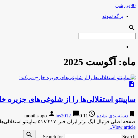
90ورزشی
برگه نمونه
search
ماه:
آگوست 2025
description
ساپینتو استقلالی‌ها را از شلوغی‌های جزیره خا
person
chat_bubble
access_time
bookmark
دسته‌بندی نشده
11 months ago
0
ins2012
صفحه اصلی فوتبال لیگ برتر ایران خبر: ۵۱۸٬۴۱۷ ساپینتو استقلالی‌ها را از شلوغی‌های جزیره خارج می‌کند! استقلالی‌ها با تاکید ساپینتو …
View article...
search
Search for
Search …