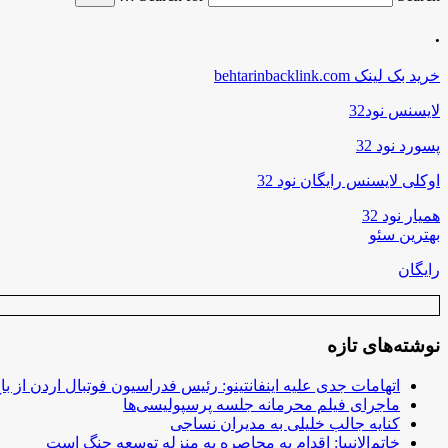
.
خرید بک لینک behtarinbacklink.com
لایسنس نود32
پسورد نود 32
اوکلی لایسنس رایگان نود 32
همیار نود 32
بهترین سئو
رایگان
نوشته‌های تازه
اتهامات جدی علیه اینفانتینو: رئیس فدراسیون فوتبال اردن از ب
ماجرای فیلم محرمانه جلسه پرسپولیسی‌ها
کنایه جالب خلیلی به مدیران نساجی
خاتم‌الانبیا: اقدام به محاصره به منزله توسعه جنگ است