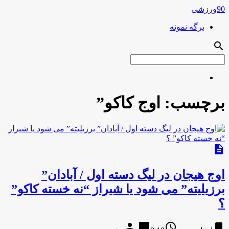
90ورزشی
برگه نمونه
search
برچسب:
اوج کاکو”
description
اوج هیجان در لیگ دسته اول / آبادان”
برزیلیته” می شود یا شیراز “نه خسته کاکو”
؟
person
chat_bubble
access_time
bookmark