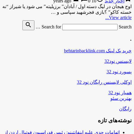
اخبار جدید
10 years ago
0
اوج هیجان در لیگ دسته اول / آبادان” برزیلیته” می شود یا شیراز “نه
خسته کاکو” ؟بازی فجرشهید سپاسی و …
View article...
search
Search for
Search …
.
خرید بک لینک behtarinbacklink.com
لایسنس نود32
پسورد نود 32
اوکلی لایسنس رایگان نود 32
همیار نود 32
بهترین سئو
رایگان
نوشته‌های تازه
اتهامات جدی علیه اینفانتینو: رئیس فدراسیون فوتبال اردن از