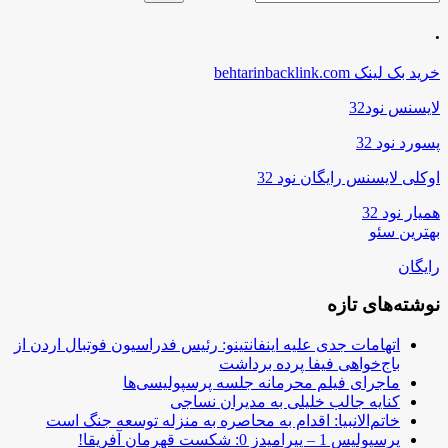
.
خرید بک لینک behtarinbacklink.com
لایسنس نود32
پسورد نود 32
اوکلی لایسنس رایگان نود 32
همیار نود 32
بهترین سئو
رایگان
نوشته‌های تازه
اتهامات جدی علیه اینفانتینو: رئیس فدراسیون فوتبال اردن از
باج‌خواهی فیفا پرده برداشت
ماجرای فیلم محرمانه جلسه پرسپولیسی‌ها
کنایه جالب خلیلی به مدیران نساجی
خاتم‌الانبیا: اقدام به محاصره به منزله توسعه جنگ است
پرسپولیس 1 – پیرامیدز 0: شکست قهرمان آفریقا!