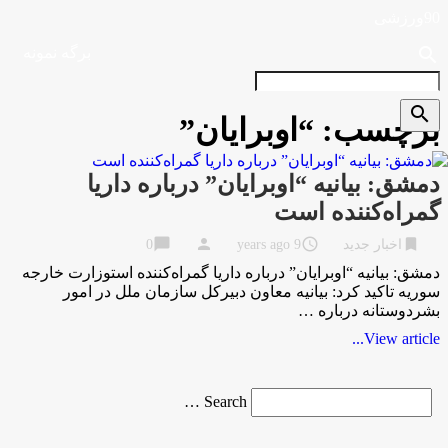
90ورزشی
search
برگه نمونه
search
برچسب:
“اوبرایان”
دمشق: بیانیه “اوبرایان” درباره داریا
گمراه‌کننده است
chat_bubble
person
access_time
bookmark
اخبار جدید
9 years ago
0
دمشق: بیانیه “اوبرایان” درباره داریا گمراه‌کننده استوزارت خارجه
سوریه تاکید کرد: بیانیه معاون دبیرکل سازمان ملل در امور
بشردوستانه درباره …
View article...
Search
Search …
for