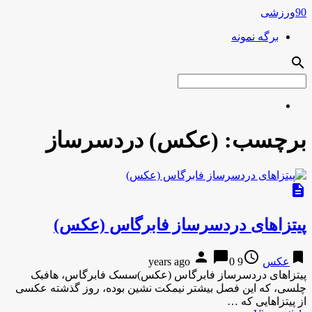
90ورزشی
برگه نمونه
search
برچسب:
(عکس) دردسرساز
description
پیتزاهای دردسرساز فابرگاس (عکس)
person
chat_bubble
access_time
bookmark
عکس
9 years ago
0
پیتزاهای دردسرساز فابرگاس (عکس)سسک فابرگاس، هافبک
چلسی، که این فصل بیشتر نیمکت نشین بوده، روز گذشته عکسی
از پیتزاهایی که …