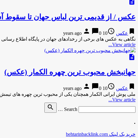
description
عکس / از قدیمی ترین لباس جهان تا سقوط آ
person
chat_bubble
access_time
bookmark
عکس
10 years ago
0
نگاهی به عکس های برخی از رخدادهای جهان در پایگاه اطلاع رسانی شبکه خبر در ۱۵ اسفند :۱۸
View article...
description
جهانبخش محبوب ترین چهره الکمار (عکس)
person
chat_bubble
access_time
bookmark
عکس
10 years ago
0
ملی پوش ایرانی الکمار همچنان یکی از محبوب ترین چهره های تیمش 
View article...
Search
search
Search …
for
.
خرید بک لینک behtarinbacklink.com