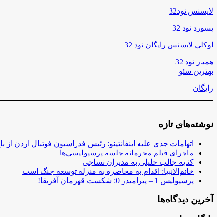
لایسنس نود32
پسورد نود 32
اوکلی لایسنس رایگان نود 32
همیار نود 32
بهترین سئو
رایگان
نوشته‌های تازه
اتهامات جدی علیه اینفانتینو: رئیس فدراسیون فوتبال اردن از ب
ماجرای فیلم محرمانه جلسه پرسپولیسی‌ها
کنایه جالب خلیلی به مدیران نساجی
خاتم‌الانبیا: اقدام به محاصره به منزله توسعه جنگ است
پرسپولیس 1 – پیرامیدز 0: شکست قهرمان آفریقا!
آخرین دیدگاه‌ها