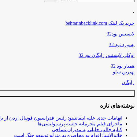
.
خرید بک لینک behtarinbacklink.com
لایسنس نود32
پسورد نود 32
اوکلی لایسنس رایگان نود 32
همیار نود 32
بهترین سئو
رایگان
نوشته‌های تازه
اتهامات جدی علیه اینفانتینو: رئیس فدراسیون فوتبال اردن از ب
ماجرای فیلم محرمانه جلسه پرسپولیسی‌ها
کنایه جالب خلیلی به مدیران نساجی
خاتم‌الانبیا: اقدام به محاصره به منزله توسعه جنگ است