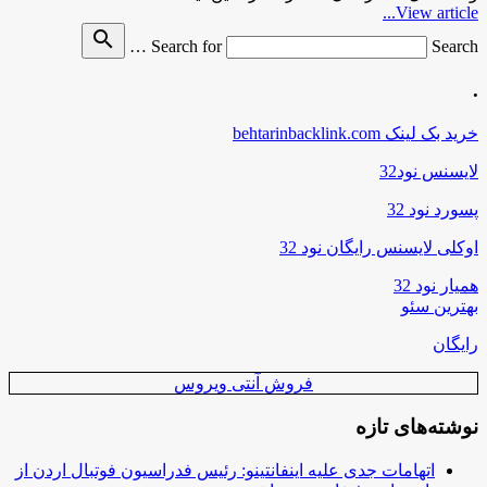
View article...
search
Search for
Search …
.
خرید بک لینک behtarinbacklink.com
لایسنس نود32
پسورد نود 32
اوکلی لایسنس رایگان نود 32
همیار نود 32
بهترین سئو
رایگان
فروش آنتی ویروس
نوشته‌های تازه
اتهامات جدی علیه اینفانتینو: رئیس فدراسیون فوتبال اردن از