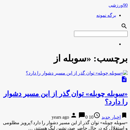
90ورزشی
برگه نمونه
search
برچسب:
«سوبله از
description
«سوبله چوبله» توان گذر از این مسیر دشوار
را دارد؟
person
chat_bubble
access_time
bookmark
اخبار جدید
10 years ago
0
«سوبله چوبله» توان گذر از این مسیر دشوار را دارد؟پرویز مظلومی
و استقلال که در حال حاضر صدرنشین لیگ هستند، …