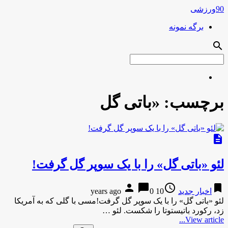
90ورزشی
برگه نمونه
search
برچسب:
«باتی گل
description
لئو «باتی گل» را با یک سوپر گل گرفت!
person
chat_bubble
access_time
bookmark
اخبار جدید
10 years ago
0
لئو «باتی گل» را با یک سوپر گل گرفت!مسی با گلی که به آمریکا
زد، رکورد باتیستوتا را شکست. لئو …
View article...