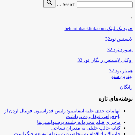
Search
search
Search …
for
.
خرید بک لینک behtarinbacklink.com
لایسنس نود32
پسورد نود 32
اوکلی لایسنس رایگان نود 32
همیار نود 32
بهترین سئو
رایگان
نوشته‌های تازه
اتهامات جدی علیه اینفانتینو: رئیس فدراسیون فوتبال اردن از
باج‌خواهی فیفا پرده برداشت
ماجرای فیلم محرمانه جلسه پرسپولیسی‌ها
کنایه جالب خلیلی به مدیران نساجی
خاتم‌الانبیا: اقدام به محاصره به منزله توسعه جنگ است