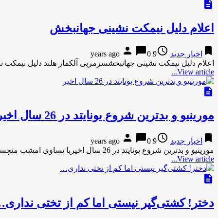
description
اعلام دلیل نیمکت نشینی جهانبخش
person
chat_bubble
access_time
bookmark
اخبار جدید
9 years ago
0
اعلام دلیل نیمکت نشینی جهانبخشسرمربی آلکمار هلند دلیل نیمکت
View article...
description
مورینیو و بدترین شروع یونایتد در 26 سال اخیر
person
chat_bubble
access_time
bookmark
اخبار جدید
9 years ago
0
مورینیو و بدترین شروع یونایتد در 26 سال اخیربا تساوی امشب منچستریونایتد مقابل وستهام، بدترین شروع این تیم در رقابت …
View article...
description
دختر! کشتی‌گیر نیستی اما کم از تختی نداری