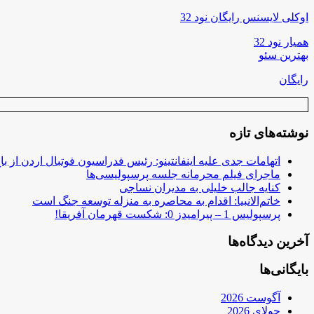
اوکلی لایسنس رایگان نود 32
همیار نود 32
بهترین سئو
رایگان
نوشته‌های تازه
اتهامات جدی علیه اینفانتینو: رئیس فدراسیون فوتبال اردن از ب
ماجرای فیلم محرمانه جلسه پرسپولیسی‌ها
کنایه جالب خلیلی به مدیران نساجی
خاتم‌الانبیا: اقدام به محاصره به منزله توسعه جنگ است
پرسپولیس 1 – پیرامیدز 0: شکست قهرمان آفریقا!
آخرین دیدگاه‌ها
بایگانی‌ها
آگوست 2026
جولای 2026