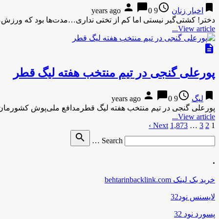
person
chat_bubble
access_time
bookmark
اخبار زنان
9 years ago
0
دختر! کشتی‌گیر نیستی اما کم از تختی نداری…مدت‌ها بود که ورزش‌م
View article...
description
پورعلی گنجی در تیم منتخب هفته لیگ قطر
person
chat_bubble
access_time
bookmark
لیگ
9 years ago
0
پورعلی گنجی در تیم منتخب هفته لیگ قطرمدافع ملی‌پوش کشورمان 
View article...
1
2
3
…
1,873
صفحه‌بندی
Next ›
Search
search
نوشته‌ها
Search …
for
.
خرید بک لینک behtarinbacklink.com
لایسنس نود32
پسورد نود 32