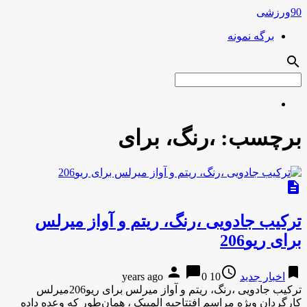
90ورزشی
برگه نمونه
search
برچسب:
،رنگ، برای
description
ترکیب جادویی ،رنگ، ریتم و آواز میرلس
برای ریو206
person
chat_bubble
access_time
bookmark
اخبار جدید
10 years ago
0
ترکیب جادویی ،رنگ، ریتم و آواز میرلس برای ریو206میرلس
کارگردان ویژه مراسم افتتاحیه المپیک ، همان‌طور که وعده داده