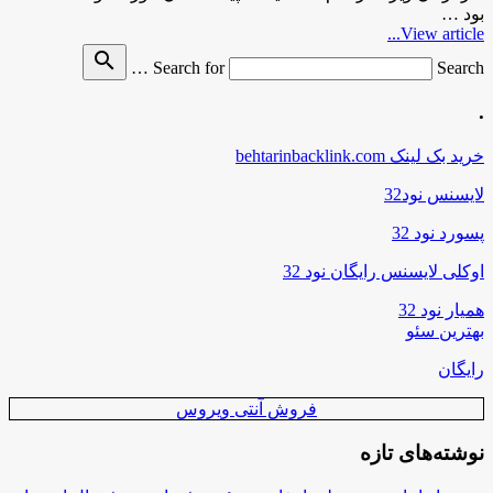
بود …
View article...
search
Search for
Search …
.
خرید بک لینک behtarinbacklink.com
لایسنس نود32
پسورد نود 32
اوکلی لایسنس رایگان نود 32
همیار نود 32
بهترین سئو
رایگان
فروش آنتی ویروس
نوشته‌های تازه