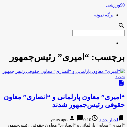
90ورزشی
برگه نمونه
search
برچسب:
“امیری” رئیس‌جمهور
description
“امیری” معاون پارلمانی و “انصاری” معاون
حقوقی رئیس‌جمهور شدند
person
chat_bubble
access_time
bookmark
اخبار جدید
10 years ago
0
“امیری” معاون پارلمانی و “انصاری” معاون حقوقی رئیس‌جمهور