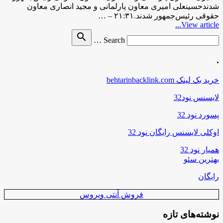
شدندحسینعلی امیری معاون پارلمانی و مجید انصاری معاون
حقوقی رئیس‌جمهور شدند.۲۱:۳۱ – …
View article...
Search
search
Search …
for
.
خرید بک لینک behtarinbacklink.com
لایسنس نود32
پسورد نود 32
اوکلی لایسنس رایگان نود 32
همیار نود 32
بهترین سئو
رایگان
فروش آنتی ویروس
نوشته‌های تازه