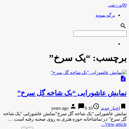
90ورزشی
برگه نمونه
search
برچسب:
“یک سرخ”
description
نمایش عاشورایی “یک شاخه گل سرخ”
person
chat_bubble
access_time
bookmark
اخبار جدید
10 years ago
0
نمایش عاشورایی “یک شاخه گل سرخ”نمایش عاشورایی “یک شاخه
گل سرخ” در تماشاخانه حوزه هنری به روی صحنه رفته است. …
View article...