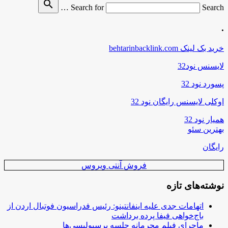
search
Search for
Search …
.
خرید بک لینک behtarinbacklink.com
لایسنس نود32
پسورد نود 32
اوکلی لایسنس رایگان نود 32
همیار نود 32
بهترین سئو
رایگان
فروش آنتی ویروس
نوشته‌های تازه
اتهامات جدی علیه اینفانتینو: رئیس فدراسیون فوتبال اردن از
باج‌خواهی فیفا پرده برداشت
ماجرای فیلم محرمانه جلسه پرسپولیسی‌ها