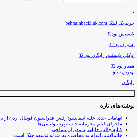
.
خرید بک لینک behtarinbacklink.com
لایسنس نود32
پسورد نود 32
اوکلی لایسنس رایگان نود 32
همیار نود 32
بهترین سئو
رایگان
نوشته‌های تازه
اتهامات جدی علیه اینفانتینو: رئیس فدراسیون فوتبال اردن از ب
ماجرای فیلم محرمانه جلسه پرسپولیسی‌ها
کنایه جالب خلیلی به مدیران نساجی
خاتم‌الانبیا: اقدام به محاصره به منزله توسعه جنگ است