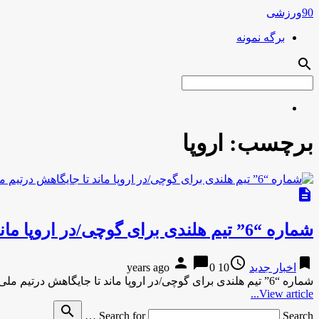
90ورزشی
برگه نمونه
search
برچسب:
اروپا
description
شماره “6” تیم هلندی برای گوچی/در اروپا ماند تا جایگاهش درتیم ملی را پس بگیرد؟
person
chat_bubble
access_time
bookmark
اخبار جدید
10 years ago
0
شماره “6” تیم هلندی برای گوچی/در اروپا ماند تا جایگاهش درتیم ملی را پس بگیرد؟رضا قوچان نژاد یک بار دیگر …
View article...
search
Search for
Search …