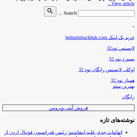
View article...
Search
search
Search …
for
.
خرید بک لینک behtarinbacklink.com
لایسنس نود32
پسورد نود 32
اوکلی لایسنس رایگان نود 32
همیار نود 32
بهترین سئو
رایگان
فروش آنتی ویروس
نوشته‌های تازه
اتهامات جدی علیه اینفانتینو: رئیس فدراسیون فوتبال اردن از