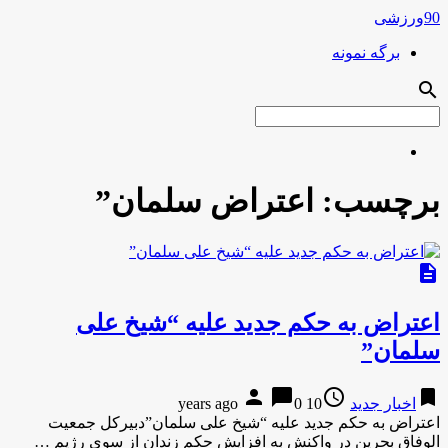
90ورزشی
برگه نمونه
search
برچسب:
اعتراض سلمان”
description
اعتراض به حکم جدید علیه “شیخ علی
سلمان”
person
chat_bubble
access_time
bookmark
اخبار جدید
10 years ago
0
اعتراض به حکم جدید علیه “شیخ علی سلمان”دبیرکل جمعیت
الوفاق بحرین در واکنش به افزایش حکم زندان از سوی رژیم …