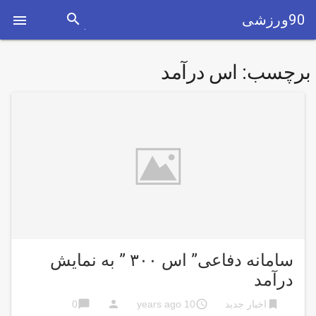
search
90ورزشی

برچسب:
اس درآمد
سامانه دفاعی” اس ۳۰۰ ” به نمایش
درآمد
chat_bubble
person
access_time
bookmark
اخبار جدید
10 years ago
0