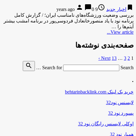
person
chat_bubble
access_time
bookmark
اخبار جدید
9 years ago
0
بررسی وضعیت ورزشگاه‌های نامناسب ایران؛ / گزارش کامل
برنامه نود با یاد منصورخانعادل فردوسی‌پور در برنامه امشب بیشتر
آیتم‌ها را …
View article...
صفحه‌بندی نوشته‌ها
Next ›
13
…
3
2
1
search
Search for
Search …
.
خرید بک لینک behtarinbacklink.com
لایسنس نود32
پسورد نود 32
اوکلی لایسنس رایگان نود 32
همیار نود 32