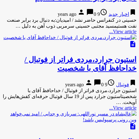
person
chat_bubble
access_time
bookmark
اخبار جدید
9 years ago
0
حسینی در کنفرانس حاضر نشد / امیدیان:به دنبال برد برابر صنعت
نفت هستیمسید مجتبی حسینی سرمربی ذوب آهن به دلیل …
View article...
description
استیون جرارد،مردی فراتر از فوتبال /
خداحافظ آقای با شخصیت
person
chat_bubble
access_time
bookmark
فوتبال
9 years ago
0
استیون جرارد،مردی فراتر از فوتبال / خداحافظ آقای با
شخصیتاستیون جرارد پس از 19 سال فوتبال حرفه‌ای کفش‌هایش را
آویخت. …
View article...
description