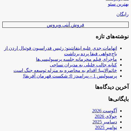
بهترین سئو
رایگان
فروش آنتی ویروس
نوشته‌های تازه
اتهامات جدی علیه اینفانتینو: رئیس فدراسیون فوتبال اردن از
باج‌خواهی فیفا پرده برداشت
ماجرای فیلم محرمانه جلسه پرسپولیسی‌ها
کنایه جالب خلیلی به مدیران نساجی
خاتم‌الانبیا: اقدام به محاصره به منزله توسعه جنگ است
پرسپولیس 1 – پیرامیدز 0: شکست قهرمان آفریقا!
آخرین دیدگاه‌ها
بایگانی‌ها
آگوست 2026
جولای 2026
دسامبر 2025
نوامبر 2025