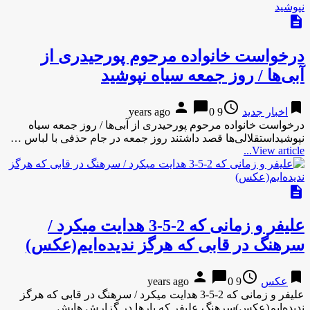
description
درخواست خانواده مرحوم پورحیدری از
آبی‌ها / روز جمعه سیاه نپوشید
person
chat_bubble
access_time
bookmark
اخبار جدید
9 years ago
0
درخواست خانواده مرحوم پورحیدری از آبی‌ها / روز جمعه سیاه
نپوشیداستقلالی‌ها قصد داشتند روز جمعه در جام حذفی با لباس …
View article...
description
علیفر و زمانی که 2-5-3 هدایت می‎کرد /
سرهنگ در قابی که هرگز ندیده‌ایم(عکس)
person
chat_bubble
access_time
bookmark
عکس
9 years ago
0
علیفر و زمانی که 2-5-3 هدایت می‎کرد / سرهنگ در قابی که هرگز
ندیده‌ایم(عکس)سرهنگ علیفر که بارها در گزارش هایش …