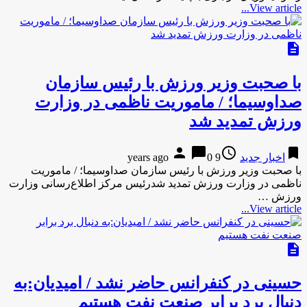
View article...
description
با صحبت وزیر ورزش با رئیس سازمان
صداوسیما؛ / ماموریت ناظمی در وزارت
ورزش تمدید شد
person
chat_bubble
access_time
bookmark
اخبار جدید
9 years ago
0
با صحبت وزیر ورزش با رئیس سازمان صداوسیما؛ / ماموریت
ناظمی در وزارت ورزش تمدید شدرئیس مرکز اطلاع‌رسانی وزارت
ورزش …
View article...
description
حسینی در کنفرانس حاضر نشد / امیدیان:به
دنبال برد برابر صنعت نفت هستیم