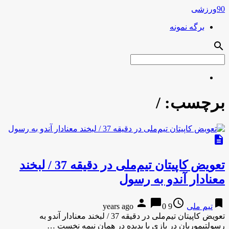
90ورزشی
برگه نمونه
search
برچسب:
/
description
تعویض کاپیتان تیم‌ملی در دقیقه 37 / لبخند
معنا‌دار آندو به رسول
person
chat_bubble
access_time
bookmark
تیم ملی
9 years ago
0
تعویض کاپیتان تیم‌ملی در دقیقه 37 / لبخند معنا‌دار آندو به
رسولتیموریان در بازی با پدیده در همان نیمه نخست …