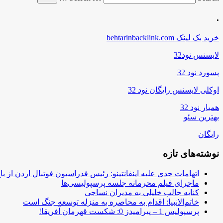
.
خرید بک لینک behtarinbacklink.com
لایسنس نود32
پسورد نود 32
اوکلی لایسنس رایگان نود 32
همیار نود 32
بهترین سئو
رایگان
نوشته‌های تازه
اتهامات جدی علیه اینفانتینو: رئیس فدراسیون فوتبال اردن از ب
ماجرای فیلم محرمانه جلسه پرسپولیسی‌ها
کنایه جالب خلیلی به مدیران نساجی
خاتم‌الانبیا: اقدام به محاصره به منزله توسعه جنگ است
پرسپولیس 1 – پیرامیدز 0: شکست قهرمان آفریقا!