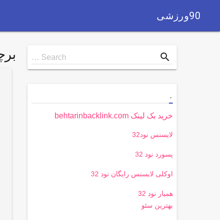
90ورزشی
بر
Search
search
Search …
for
.
خرید بک لینک behtarinbacklink.com
لایسنس نود32
پسورد نود 32
اوکلی لایسنس رایگان نود 32
همیار نود 32
بهترین سئو