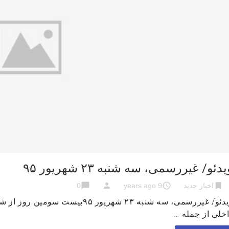
دئو/ غیررسمی، سه شنبه ۲۳ شهریور ۹۵
chat_bubble
person
access_time
bookmark
اخبار جدید
9 years ago
0
ویدئو/ غیررسمی، سه شنبه ۲۳ شهریور
خلی از جمله …