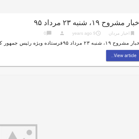
بار مشروح ۱۹، شنبه ۲۳ مرداد ۹۵
chat_bubble
person
access_time
bookmark
اخبار مردان
9 years ago
0
وح ۱۹، شنبه ۲۳ مرداد ۹۵فرستاده ویژه رئیس جمهور کوبا در تهران / ایرانی ها ۷۹ دقیقه در هفته …
View article...