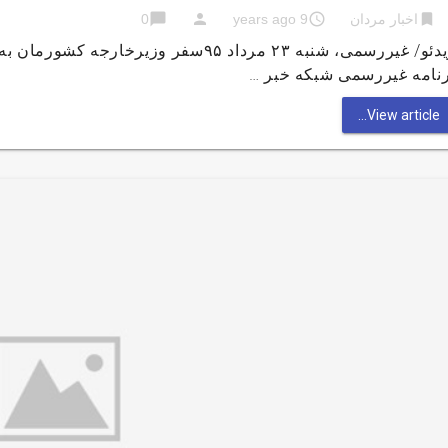
chat_bubble
person
access_time
bookmark
اخبار مردان
9 years ago
0
ویدئو/ غیررسمی، شنبه ۲۳ مرداد ۹۵سفر وز
رنامه غیررسمی شبکه خبر …
View article...