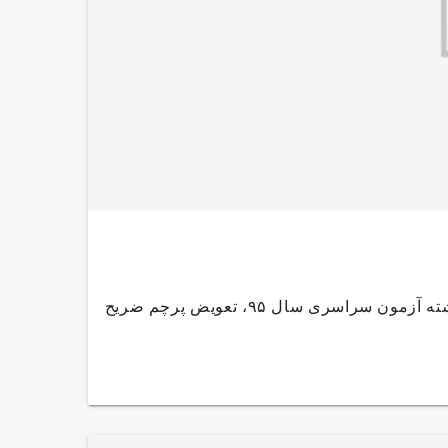
اخبار مشروح ۹، ۲۳ مرداد ۹۵اولین مدال طلا، آغاز روند انتخاب رشته آزمون سراسری سال ۹۵، تعویض پرچم ضریح