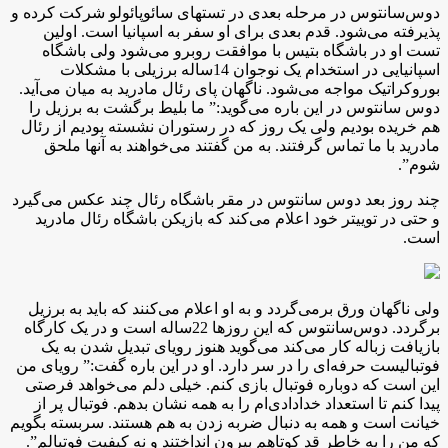
دوس‌سانتوس در مرحله بعدی در تستهای سائوپائولو شرکت کرده و
پذیرفته می‌شود. قدم بعدی برای او سفر به اسپانیا است. اولین
تست او در باشگاه بتیس با موافقت روبرو می‌شود ولی باشگاه
اسپانیایی در استخدام یک نوجوان 14ساله برزیلی با مشکلات
بوروکراتیک مواجه می‌شود. ناگهان پای رئال مادرید به میان می‌آید.
دوس سانتوس در این باره می‌گوید:” ما بلیط برگشت به برزیل را
هم خریده بودیم ولی یک روز که در رستوران نشسته بودیم از رئال
مادرید با ما تماس گرفتند. به من گفتند می‌خواهند به آنها ملحق
شوم”.
چند روز بعد دوس سانتوس در مقر باشگاه رئال چند عکس می‌گیرد
و حتی در توییتر خود اعلام می‌کند که بازیکن باشگاه رئال مادرید
است.
ولی ناگهان ورق برمی‌گردد و به او اعلام می‌کنند که باید به برزیل
برگردد. دوس‌سانتوس که این روزها 22ساله است و در یک کارگاه
بازیافت زباله کار می‌کند می‌گوید هنوز رویای تبدیل شدن به یک
فوتبالیست حرفه‌ای را در سر دارد. او در این باره گفت:” رویای من
این است که دوباره فوتبال بازی کنم. خیلی دلم می‌خواهد فرصتی
پیدا کنم تا استعداد خدادادی‌ام را به همه نشان بدهم. فوتبال پر از
خیانت است و همه به دنبال ضربه زدن به هم هستند. سربسته بگویم
که من را به خاطر قد کوتاهم بیرون انداختند و نه کیفیت فوتبالم”.