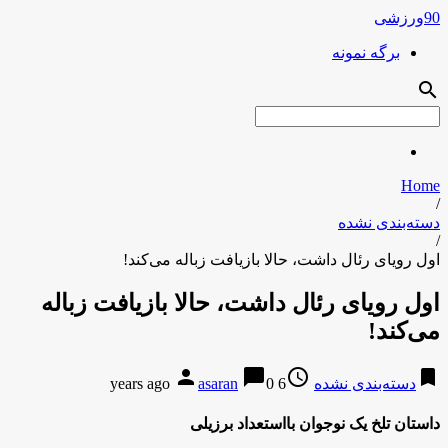
90ورزشی
برگه نمونه
search
Home
/
دسته‌بندی نشده
/
اول رویای رئال داشت، حالا بازیافت زباله می‌کند!
اول رویای رئال داشت، حالا بازیافت زباله
می‌کند!
person
chat_bubble
access_time
bookmark
دسته‌بندی نشده
6 years ago
0
asaran
داستان تلخ یک نوجوان بااستعداد برزیلی