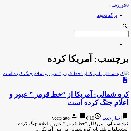
90ورزشی
برگه نمونه
search
برچسب:
آمریکا کرده
description
کره شمالی: آمریکا از “خط قرمز ” عبور و
اعلام جنگ کرده است
person
chat_bubble
access_time
bookmark
اخبار جدید
10 years ago
0
کره شمالی: آمریکا از “خط قرمز ” عبور و اعلام جنگ کرده
استدیپلمات بلند پایه کره شمالی در امور آمریکا …