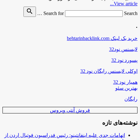
View article...
search
Search for
Search …
.
خرید بک لینک behtarinbacklink.com
لایسنس نود32
پسورد نود 32
اوکلی لایسنس رایگان نود 32
همیار نود 32
بهترین سئو
رایگان
فروش آنتی ویروس
نوشته‌های تازه
اتهامات جدی علیه اینفانتینو: رئیس فدراسیون فوتبال اردن از