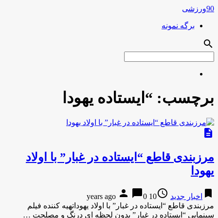
90ورزشی
برگه نمونه
search
برچسب:
“ایستاده یهودا
description
مرزبندی قاطع “ایستاده در غبار” با اولاد
یهودا
person
chat_bubble
access_time
bookmark
اخبار جدید
10 years ago
0
مرزبندی قاطع “ایستاده در غبار” با اولاد یهوداتهیه کننده فیلم
سینمایی “ایستاده در غبار” بدون لحظه ای درنگ و مصلحت …