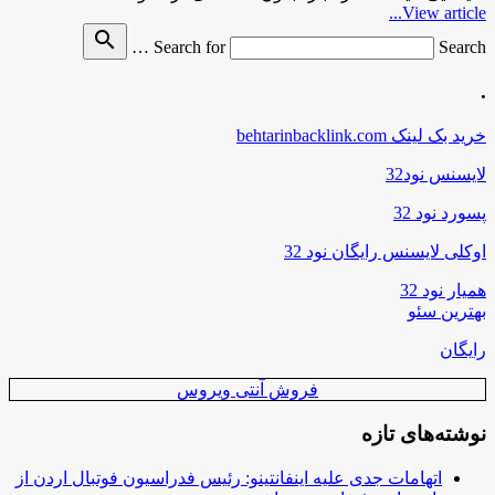
View article...
search
Search for
Search …
.
خرید بک لینک behtarinbacklink.com
لایسنس نود32
پسورد نود 32
اوکلی لایسنس رایگان نود 32
همیار نود 32
بهترین سئو
رایگان
فروش آنتی ویروس
نوشته‌های تازه
اتهامات جدی علیه اینفانتینو: رئیس فدراسیون فوتبال اردن از