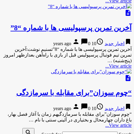
View article...
description
آخرین تمرین پرسپولیسی ها با شماره “8”
person
chat_bubble
access_time
bookmark
اخبار جدید
10 years ago
0
آخرین تمرین پرسپولیسی ها با شماره “8”تسنیم نوشت:آخرین
تمرین تیم فوتبال پرسپولیس قبل از بازی با راه‌آهن بعدازظهر امروز
(پنج‌شنبه) …
View article...
description
“چوم ‌سوزان”برای مقابله با سرمازدگی
person
chat_bubble
access_time
bookmark
اخبار جدید
10 years ago
0
“چوم ‌سوزان”برای مقابله با سرمازدگیهم زمان با آغاز فصل بهار،
باغ داران چهارمحال و بختیاری در آئینی سنتی با نام …
View article...
search