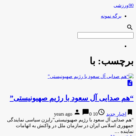
90ورزشی
برگه نمونه
search
برچسب:
با
description
“هم صدایی آل سعود با رژیم صهیونیستی”
person
chat_bubble
access_time
bookmark
اخبار جدید
10 years ago
0
“هم صدایی آل سعود با رژیم صهیونیستی”رایزن سیاسی نمایندگی
جمهوری اسلامی ایران در سازمان ملل در واکنش به اتهامات
نماینده …