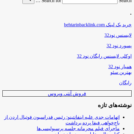
Search for
Search …
.
خرید بک لینک behtarinbacklink.com
لایسنس نود32
پسورد نود 32
اوکلی لایسنس رایگان نود 32
همیار نود 32
بهترین سئو
رایگان
فروش آنتی ویروس
نوشته‌های تازه
اتهامات جدی علیه اینفانتینو: رئیس فدراسیون فوتبال اردن از
باج‌خواهی فیفا پرده برداشت
ماجرای فیلم محرمانه جلسه پرسپولیسی‌ها