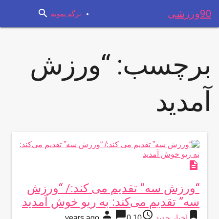
search
90ورزشی
برگه نمونه
برچسب:
“ورزش
آمدید
description
“ورزش سه” تقدیم می کند:/ “ورزش
سه” تقدیم می‌کند: به ریو خوش آمدید
person
chat_bubble
access_time
bookmark
اخبار جدید
10 years ago
0