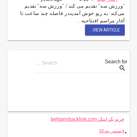
“ورزش سه” تقدیم می کند:/ “ورزش سه” تقدیم
می‌کند: به ریو خوش آمدیددر فاصله چند ساعت تا
آغاز مراسم افتتاحیه …
VIEW ARTICLE...
Search for
Search …
search
خرید بک لینک behtarinbacklink.com
.
لایسنس نود32