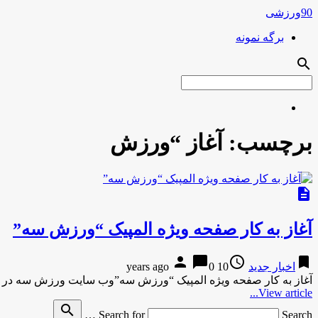
90ورزشی
برگه نمونه
search
برچسب:
آغاز “ورزش
description
آغاز به کار صفحه ویژه المپیک “ورزش سه”
person
chat_bubble
access_time
bookmark
اخبار جدید
10 years ago
0
آغاز به کار صفحه ویژه المپیک “ورزش سه”وب سایت ورزش سه در فاصله 8 ساعت تا افتتاحیه المپیک ر
View article...
search
Search for
Search …