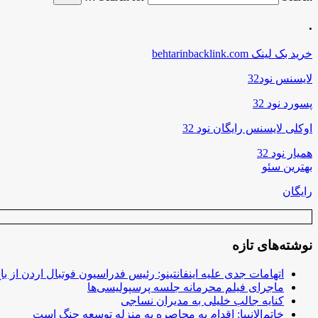
.
خرید بک لینک behtarinbacklink.com
لایسنس نود32
پسورد نود 32
اوکلی لایسنس رایگان نود 32
همیار نود 32
بهترین سئو
رایگان
نوشته‌های تازه
اتهامات جدی علیه اینفانتینو: رئیس فدراسیون فوتبال اردن از ب
ماجرای فیلم محرمانه جلسه پرسپولیسی‌ها
کنایه جالب خلیلی به مدیران نساجی
خاتم‌الانبیا: اقدام به محاصره به منزله توسعه جنگ است