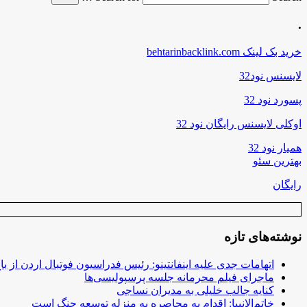
.
خرید بک لینک behtarinbacklink.com
لایسنس نود32
پسورد نود 32
اوکلی لایسنس رایگان نود 32
همیار نود 32
بهترین سئو
رایگان
نوشته‌های تازه
اتهامات جدی علیه اینفانتینو: رئیس فدراسیون فوتبال اردن از ب
ماجرای فیلم محرمانه جلسه پرسپولیسی‌ها
کنایه جالب خلیلی به مدیران نساجی
خاتم‌الانبیا: اقدام به محاصره به منزله توسعه جنگ است