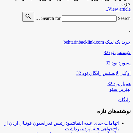
حزب …
View article...
search
Search for
Search …
.
خرید بک لینک behtarinbacklink.com
لایسنس نود32
پسورد نود 32
اوکلی لایسنس رایگان نود 32
همیار نود 32
بهترین سئو
رایگان
نوشته‌های تازه
اتهامات جدی علیه اینفانتینو: رئیس فدراسیون فوتبال اردن از
باج‌خواهی فیفا پرده برداشت