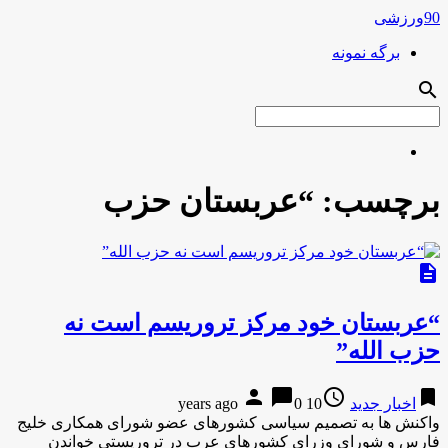
90ورزشی
برگه نمونه
search
برچسب:
“عربستان حزب
description
“عربستان خود مرکز تروریسم است نه
حزب الله”
person
chat_bubble
access_time
bookmark
اخبار جدید
10 years ago
0
واکنش ها به تصمیم سیاسی کشورهای عضو شورای همکاری خلیج
فارس و شورای وزرای کشورهای عرب در تروریستی خواندن