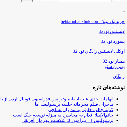
.
خرید بک لینک behtarinbacklink.com
لایسنس نود32
پسورد نود 32
اوکلی لایسنس رایگان نود 32
همیار نود 32
بهترین سئو
رایگان
نوشته‌های تازه
اتهامات جدی علیه اینفانتینو: رئیس فدراسیون فوتبال اردن از ب
ماجرای فیلم محرمانه جلسه پرسپولیسی‌ها
کنایه جالب خلیلی به مدیران نساجی
خاتم‌الانبیا: اقدام به محاصره به منزله توسعه جنگ است
پرسپولیس 1 – پیرامیدز 0: شکست قهرمان آفریقا!