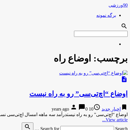
90ورزشی
برگه نمونه
search
برچسب:
اوضاع راه
description
اوضاع “اچ‌تی‌سی” رو به راه نیست
person
chat_bubble
access_time
bookmark
اخبار جدید
10 years ago
0
اوضاع “اچ‌تی‌سی” رو به راه نیستدرآمد سه ماهه امسال‌ اچ‌تی‌سی نسبت به پارسال ۶۴ درصد کاهش یافت
View article...
search
Search for
Search …