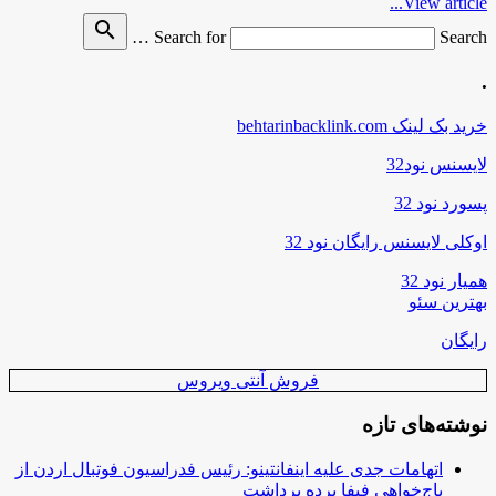
View article...
search
Search for
Search …
.
خرید بک لینک behtarinbacklink.com
لایسنس نود32
پسورد نود 32
اوکلی لایسنس رایگان نود 32
همیار نود 32
بهترین سئو
رایگان
فروش آنتی ویروس
نوشته‌های تازه
اتهامات جدی علیه اینفانتینو: رئیس فدراسیون فوتبال اردن از
باج‌خواهی فیفا پرده برداشت