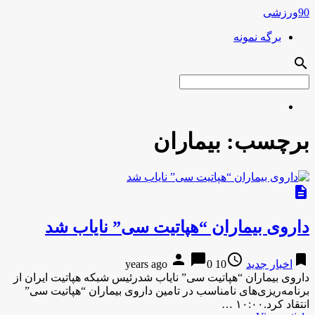
90ورزشی
برگه نمونه
search
برچسب:
بیماران
description
داروی بیماران “هپاتیت سی” نایاب شد
person
chat_bubble
access_time
bookmark
اخبار جدید
10 years ago
0
داروی بیماران “هپاتیت سی” نایاب شدرئیس شبکه هپاتیت ایران از
برنامه‌ریزی‌های نامناسب در تامین داروی بیماران “هپاتیت سی”
انتقاد کرد.۱۰:۰۰ …