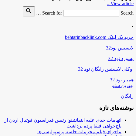
View article...
search
Search for
Search …
.
خرید بک لینک behtarinbacklink.com
لایسنس نود32
پسورد نود 32
اوکلی لایسنس رایگان نود 32
همیار نود 32
بهترین سئو
رایگان
نوشته‌های تازه
اتهامات جدی علیه اینفانتینو: رئیس فدراسیون فوتبال اردن از
باج‌خواهی فیفا پرده برداشت
ماجرای فیلم محرمانه جلسه پرسپولیسی‌ها