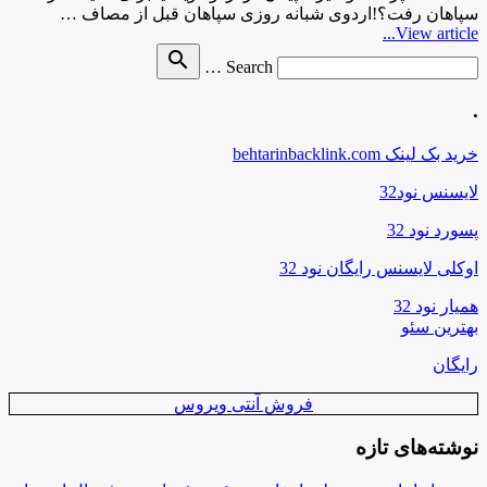
سپاهان رفت؟!اردوی شبانه روزی سپاهان قبل از مصاف …
View article...
Search
search
Search …
for
.
خرید بک لینک behtarinbacklink.com
لایسنس نود32
پسورد نود 32
اوکلی لایسنس رایگان نود 32
همیار نود 32
بهترین سئو
رایگان
فروش آنتی ویروس
نوشته‌های تازه