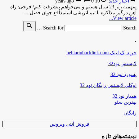
اخبار جدید
10 years ago
0
سهمیه زیر 23 سال هستم و می‌خواهم پیشرفت کنم/ فرجی: راه
آهن درگیر مذاکره با تیم اتریشی استمدافع جوان فصل …
View article...
search
Search for
Search …
.
خرید بک لینک behtarinbacklink.com
لایسنس نود32
پسورد نود 32
اوکلی لایسنس رایگان نود 32
همیار نود 32
بهترین سئو
رایگان
فروش آنتی ویروس
نوشته‌های تازه