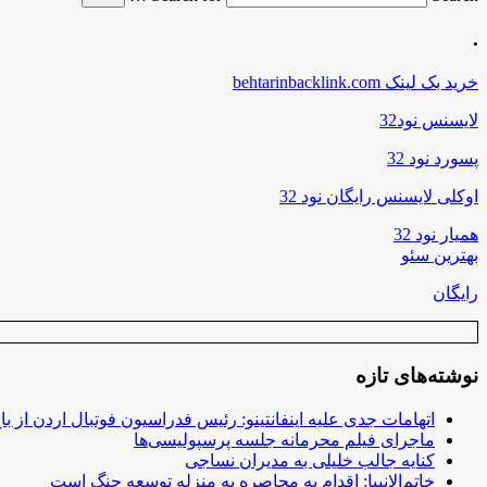
.
خرید بک لینک behtarinbacklink.com
لایسنس نود32
پسورد نود 32
اوکلی لایسنس رایگان نود 32
همیار نود 32
بهترین سئو
رایگان
نوشته‌های تازه
اتهامات جدی علیه اینفانتینو: رئیس فدراسیون فوتبال اردن از ب
ماجرای فیلم محرمانه جلسه پرسپولیسی‌ها
کنایه جالب خلیلی به مدیران نساجی
خاتم‌الانبیا: اقدام به محاصره به منزله توسعه جنگ است