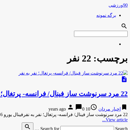
90ورزشی
برگه نمونه
search
برچسب:
22 نفر
description
22 مرد سرنوشت ساز فینال/ فرانسه- پرتغال؛ نفر به نفر
person
chat_bubble
access_time
bookmark
اخبار مردان
10 years ago
0
22 مرد سرنوشت ساز فینال/ فرانسه- پرتغال؛ نفر به نفرفینال یورو 2016، سرانجام امشب در ورزشگاه استاد دو فرانس بین …
View article...
search
Search for
Search …