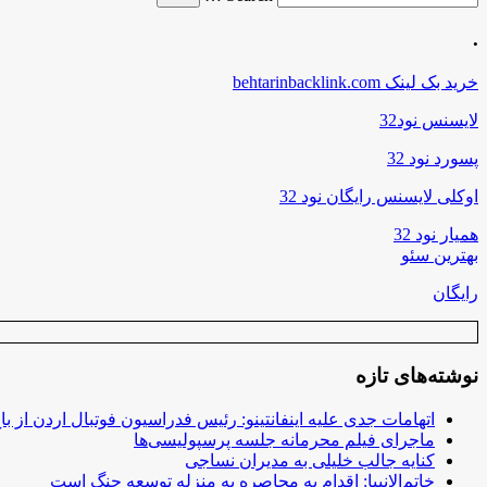
.
خرید بک لینک behtarinbacklink.com
لایسنس نود32
پسورد نود 32
اوکلی لایسنس رایگان نود 32
همیار نود 32
بهترین سئو
رایگان
نوشته‌های تازه
اتهامات جدی علیه اینفانتینو: رئیس فدراسیون فوتبال اردن از ب
ماجرای فیلم محرمانه جلسه پرسپولیسی‌ها
کنایه جالب خلیلی به مدیران نساجی
خاتم‌الانبیا: اقدام به محاصره به منزله توسعه جنگ است