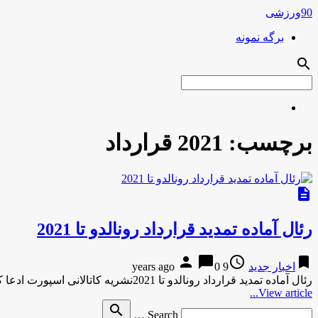
90ورزشی
برگه نمونه
search
برچسب:
2021 قرارداد
description
رئال آماده تمدید قرارداد رونالدو تا 2021
person
chat_bubble
access_time
bookmark
اخبار جدید
9 years ago
0
رئال آماده تمدید قرارداد رونالدو تا 2021نشریه کاتالانی اسپورت ادعا کرد که باشگاه رئال مادرید قصد دارد قرارداد کریس رونالدو …
View article...
Search
search
Search …
for