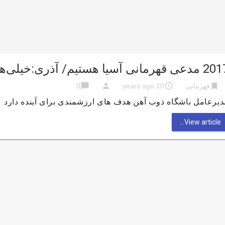
هرمانی آسیا هستیم/ آذری:خیلی‌ها در پیشرفت مظاهری نقش داشتند
chat_bubble
person
access_time
bookmark
قهرمانی
10 years ago
0
دیرعامل باشگاه ذوب آهن هدف های ارزشمندی برای آینده دارد.
View article...