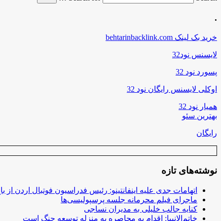
.
خرید بک لینک behtarinbacklink.com
لایسنس نود32
پسورد نود 32
اوکلی لایسنس رایگان نود 32
همیار نود 32
بهترین سئو
رایگان
نوشته‌های تازه
اتهامات جدی علیه اینفانتینو: رئیس فدراسیون فوتبال اردن از ب
ماجرای فیلم محرمانه جلسه پرسپولیسی‌ها
کنایه جالب خلیلی به مدیران نساجی
خاتم‌الانبیا: اقدام به محاصره به منزله توسعه جنگ است