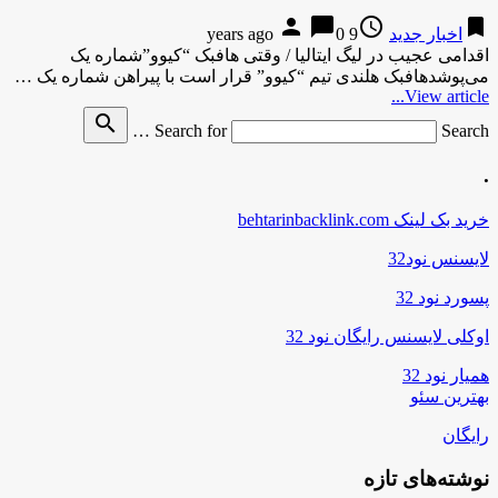
person
chat_bubble
access_time
bookmark
اخبار جدید
9 years ago
0
اقدامی عجیب در لیگ ایتالیا / وقتی هافبک “کیوو”شماره یک
می‌پوشدهافبک هلندی تیم “کیوو” قرار است با پیراهن شماره یک …
View article...
search
Search for
Search …
.
خرید بک لینک behtarinbacklink.com
لایسنس نود32
پسورد نود 32
اوکلی لایسنس رایگان نود 32
همیار نود 32
بهترین سئو
رایگان
نوشته‌های تازه