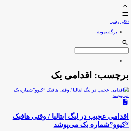
expand_less

90ورزشی
برگه نمونه
search
برچسب:
اقدامی یک
description
اقدامی عجیب در لیگ ایتالیا / وقتی هافبک
“کیوو”شماره یک می‌پوشد