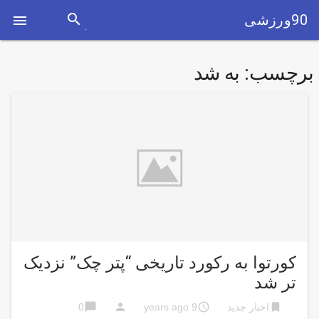
search
90ورزشی

برچسب:
به شد
کورتوا به رکورد تاریخی “پتر چک” نزدیک
تر شد
chat_bubble
person
access_time
bookmark
اخبار جدید
9 years ago
0