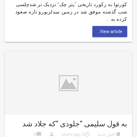
کورتوا به رکورد تاریخی “پتر چک” نزدیک تر شدچلسی
شب گذشته موفق شد در زمین میدلزبورو تازه صعود
کرده به …
View article...
به قول سلیمی “جلودی “که جلاد شد
chat_bubble
person
access_time
bookmark
اخبار جدید
9 years ago
0