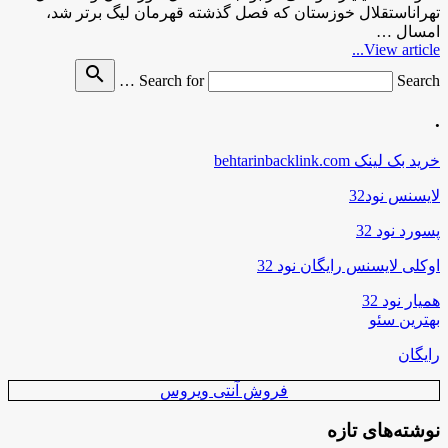
تهراناستقلال خوزستان که فصل گذشته قهرمان لیگ برتر شد،
امسال …
View article...
search
Search for
Search …
.
خرید بک لینک behtarinbacklink.com
لایسنس نود32
پسورد نود 32
اوکلی لایسنس رایگان نود 32
همیار نود 32
بهترین سئو
رایگان
فروش آنتی ویروس
نوشته‌های تازه