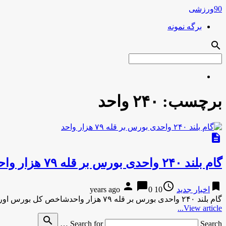
90ورزشی
برگه نمونه
search
برچسب:
۲۴۰ واحد
description
گام بلند ۲۴۰ واحدی بورس بر قله ۷۹ هزار واحد
person
chat_bubble
access_time
bookmark
اخبار جدید
10 years ago
0
گام بلند ۲۴۰ واحدی بورس بر قله ۷۹ هزار واحدشاخص کل بورس اوراق بهادار تهران در پایان معاملات امروز دوشنبه …
View article...
search
Search for
Search …