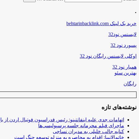
.
خرید بک لینک behtarinbacklink.com
لایسنس نود32
پسورد نود 32
اوکلی لایسنس رایگان نود 32
همیار نود 32
بهترین سئو
رایگان
نوشته‌های تازه
اتهامات جدی علیه اینفانتینو: رئیس فدراسیون فوتبال اردن از ب
ماجرای فیلم محرمانه جلسه پرسپولیسی‌ها
کنایه جالب خلیلی به مدیران نساجی
خاتم‌الانبیا: اقدام به محاصره به منزله توسعه جنگ است