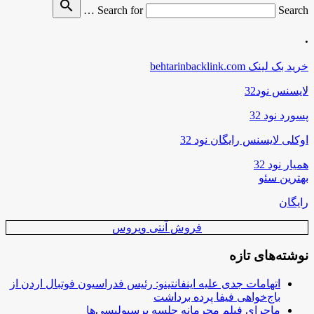
search
Search for
Search …
.
خرید بک لینک behtarinbacklink.com
لایسنس نود32
پسورد نود 32
اوکلی لایسنس رایگان نود 32
همیار نود 32
بهترین سئو
رایگان
فروش آنتی ویروس
نوشته‌های تازه
اتهامات جدی علیه اینفانتینو: رئیس فدراسیون فوتبال اردن از
باج‌خواهی فیفا پرده برداشت
ماجرای فیلم محرمانه جلسه پرسپولیسی‌ها