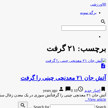
90ورزشی
برگه نمونه
search
برچسب:
۲۱ گرفت
description
آتش جان ۲۱ معدنچی چینی را گرفت
person
chat_bubble
access_time
bookmark
اخبار جدید
10 years ago
0
آتش جان ۲۱ معدنچی چینی را گرفتآتش سوزی در یک معدن زغال سنگ در چین باعث کشته شدن ۲۱ کارگر …
View article...
search
Search for
Search …