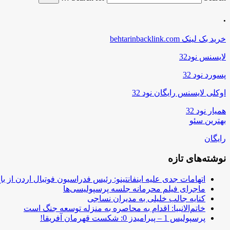
.
خرید بک لینک behtarinbacklink.com
لایسنس نود32
پسورد نود 32
اوکلی لایسنس رایگان نود 32
همیار نود 32
بهترین سئو
رایگان
نوشته‌های تازه
اتهامات جدی علیه اینفانتینو: رئیس فدراسیون فوتبال اردن از ب
ماجرای فیلم محرمانه جلسه پرسپولیسی‌ها
کنایه جالب خلیلی به مدیران نساجی
خاتم‌الانبیا: اقدام به محاصره به منزله توسعه جنگ است
پرسپولیس 1 – پیرامیدز 0: شکست قهرمان آفریقا!