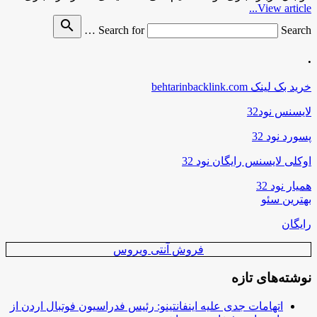
View article...
search
Search for
Search …
.
خرید بک لینک behtarinbacklink.com
لایسنس نود32
پسورد نود 32
اوکلی لایسنس رایگان نود 32
همیار نود 32
بهترین سئو
رایگان
فروش آنتی ویروس
نوشته‌های تازه
اتهامات جدی علیه اینفانتینو: رئیس فدراسیون فوتبال اردن از