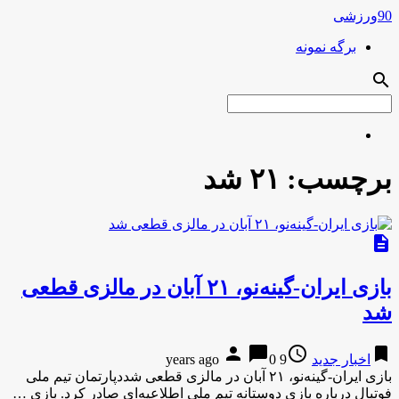
90ورزشی
برگه نمونه
search
برچسب:
۲۱ شد
description
بازی ایران-گینه‌نو، ۲۱ آبان در مالزی قطعی
شد
person
chat_bubble
access_time
bookmark
اخبار جدید
9 years ago
0
بازی ایران-گینه‌نو، ۲۱ آبان در مالزی قطعی شددپارتمان تیم ملی
فوتبال درباره بازی دوستانه تیم ملی اطلاعیه‌ای صادر کرد. بازی …