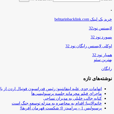
.
خرید بک لینک behtarinbacklink.com
لایسنس نود32
پسورد نود 32
اوکلی لایسنس رایگان نود 32
همیار نود 32
بهترین سئو
رایگان
نوشته‌های تازه
اتهامات جدی علیه اینفانتینو: رئیس فدراسیون فوتبال اردن از ب
ماجرای فیلم محرمانه جلسه پرسپولیسی‌ها
کنایه جالب خلیلی به مدیران نساجی
خاتم‌الانبیا: اقدام به محاصره به منزله توسعه جنگ است
پرسپولیس 1 – پیرامیدز 0: شکست قهرمان آفریقا!