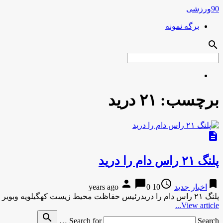
90ورزشی
برگه نمونه
search
برچسب:
۲۱ درید
description
پلنگ ۲۱ راس دام را درید
person
chat_bubble
access_time
bookmark
اخبار جدید
10 years ago
0
پلنگ ۲۱ راس دام را دریدرئیس حفاظت محیط زیست کهگیلویه وبویر احمد، از تلف شدن ناگهانی ۲۱ راس دام یک …
View article...
search
Search for
Search …