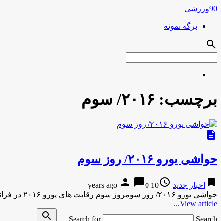
90ورزشی
برگه نمونه
search
برچسب:
۲۰۱۶/ سوم
description
حواشی یورو ۲۰۱۶/ روز سوم
person
chat_bubble
access_time
bookmark
اخبار جدید
10 years ago
0
حواشی یورو ۲۰۱۶/ روز سومروز سوم رقابت های یورو ۲۰۱۶ در فرانسه حواشی و اتفاقاتی را بدنبال داشت.۱۶:۱۷ – ۱۳۹۵ …
View article...
search
Search for
Search …