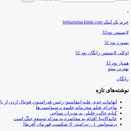
.
خرید بک لینک behtarinbacklink.com
لایسنس نود32
پسورد نود 32
اوکلی لایسنس رایگان نود 32
همیار نود 32
بهترین سئو
رایگان
نوشته‌های تازه
اتهامات جدی علیه اینفانتینو: رئیس فدراسیون فوتبال اردن از ب
ماجرای فیلم محرمانه جلسه پرسپولیسی‌ها
کنایه جالب خلیلی به مدیران نساجی
خاتم‌الانبیا: اقدام به محاصره به منزله توسعه جنگ است
پرسپولیس 1 – پیرامیدز 0: شکست قهرمان آفریقا!