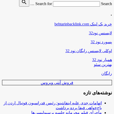
search
Search for
Search …
.
خرید بک لینک behtarinbacklink.com
لایسنس نود32
پسورد نود 32
اوکلی لایسنس رایگان نود 32
همیار نود 32
بهترین سئو
رایگان
فروش آنتی ویروس
نوشته‌های تازه
اتهامات جدی علیه اینفانتینو: رئیس فدراسیون فوتبال اردن از
باج‌خواهی فیفا پرده برداشت
ماجرای فیلم محرمانه جلسه پرسپولیسی‌ها