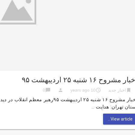
ار مشروح ۱۶ شنبه ۲۵ اردیبهشت ۹۵
chat_bubble
person
access_time
bookmark
اخبار جدید
10 years ago
0
اخبار مشروح ۱۶ شنبه ۲۵ اردیبهشت ۹۵ره
تان تهران: هدایت …
View article...