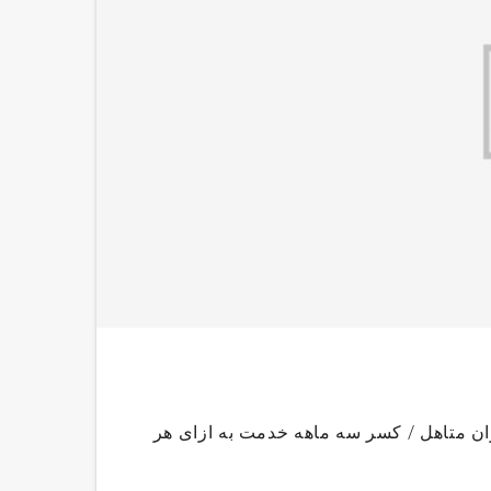
 ۹۵تسهیلات جدید به سربازان متاهل / کسر سه ماهه خدمت به ازای هر