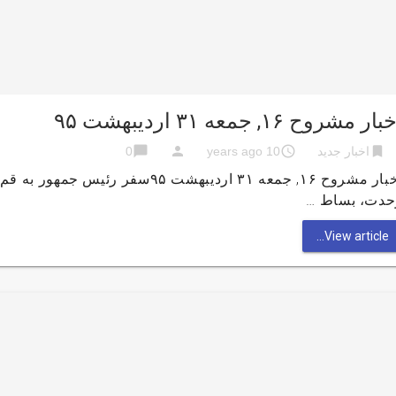
ار مشروح ۱۶, جمعه ۳۱ اردیبهشت ۹۵
chat_bubble
person
access_time
bookmark
اخبار جدید
10 years ago
0
اخبار مشروح ۱۶, جمعه ۳۱ اردیبهشت ۹۵
حدت، بساط …
View article...