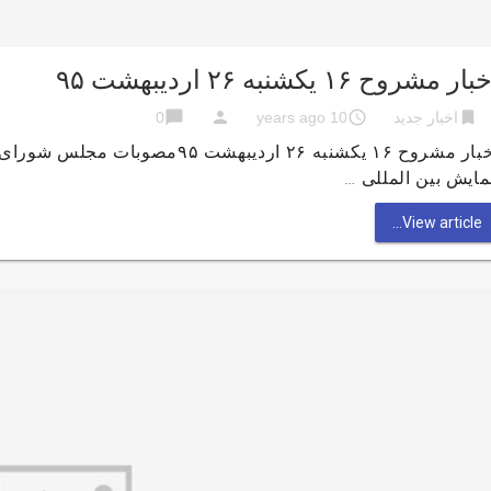
ار مشروح ۱۶ یکشنبه ۲۶ اردیبهشت ۹۵
chat_bubble
person
access_time
bookmark
اخبار جدید
10 years ago
0
اخبار مشروح ۱۶ یکشنبه ۲۶ اردیبه
ایش بین المللی …
View article...