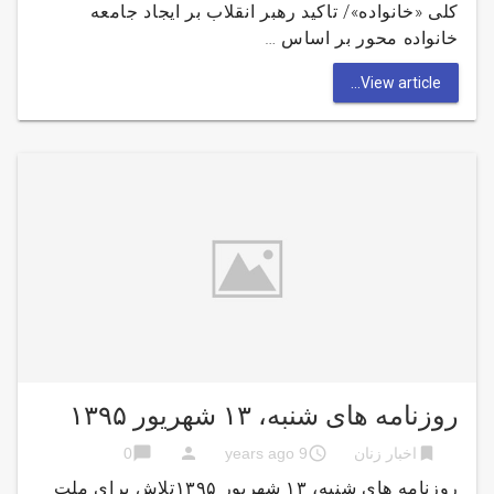
کلی «خانواده»/ تاکید رهبر انقلاب بر ایجاد جامعه‌
خانواده محور بر اساس …
View article...
روزنامه های شنبه، ۱۳ شهریور ۱۳۹۵
chat_bubble
person
access_time
bookmark
اخبار زنان
9 years ago
0
روزنامه های شنبه، ۱۳ شهریور ۱۳۹۵تلاش برای ملت