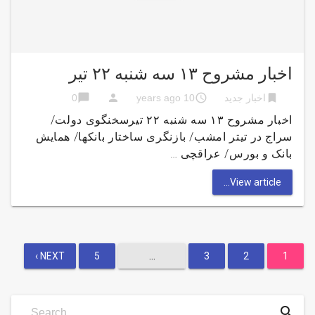
اخبار مشروح ۱۳ سه شنبه ۲۲ تیر
chat_bubble
person
access_time
bookmark
اخبار جدید
10 years ago
0
اخبار مشروح ۱۳ سه شنبه ۲۲ تیرسخنگوی دولت/
سراج در تیتر امشب/ بازنگری ساختار بانکها/ همایش
بانک و بورس/ عراقچی …
View article...
صفحه‌بندی
NEXT ›
5
…
3
2
1
نوشته‌ها
Search
search
Search …