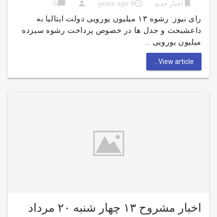
chat_bubble
person
access_time
bookmark
اخبار جدید
9 years ago
0
رای نیوز: رشوه ۱۳ میلیون یورویی دولت ایتالیا به
داعشبحث و جدل ها در خصوص پرداخت رشوه سیزده
میلیون یورویی …
View article...
اخبار مشروح ۱۳ چهار شنبه ۲۰ مرداد