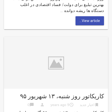
بهترین تبلیغ برای دولت/ فساد اقتصادی در اغلب
دستگاه ها ریشه دوانده …
View article...
کاریکاتور روز شنبه، ۱۳ شهریور ۹۵
chat_bubble
person
access_time
bookmark
اخبار جدید
9 years ago
0