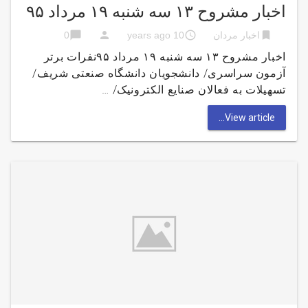
اخبار مشروح ۱۳ سه شنبه ۱۹ مرداد ۹۵
chat_bubble
person
access_time
bookmark
اخبار مردان
10 years ago
0
اخبار مشروح ۱۳ سه شنبه ۱۹ مرداد ۹۵نفرات برتر
آزمون سراسری/ دانشجویان دانشگاه صنعتی شریف/
تسهیلات به فعالان صنایع الکترونیک/ …
View article...