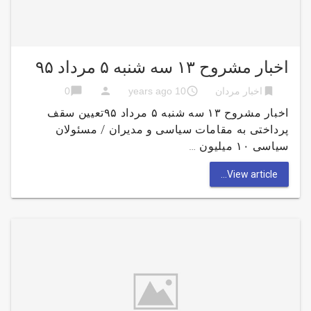
اخبار مشروح ۱۳ سه شنبه ۵ مرداد ۹۵
chat_bubble
person
access_time
bookmark
اخبار مردان
10 years ago
0
اخبار مشروح ۱۳ سه شنبه ۵ مرداد ۹۵تعیین سقف
پرداختی به مقامات سیاسی و مدیران / مسئولان
سیاسی ۱۰ میلیون …
View article...