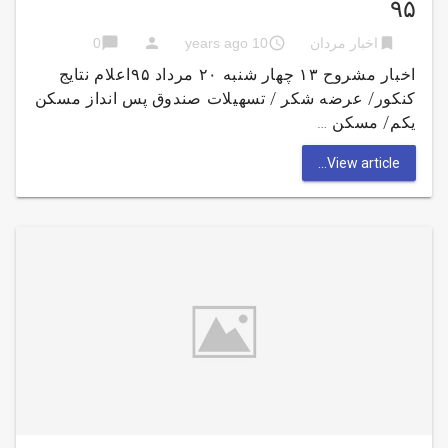
۹۵
chat_bubble
person
access_time
bookmark
اخبار مردان
10 years ago
0
اخبار مشروح ۱۳ چهار شنبه ۲۰ مرداد ۹۵اعلام نتایج
کنکور/ عرضه شکر / تسهیلات صندوق پس انداز مسکن
یکم/ مسکن …
View article...