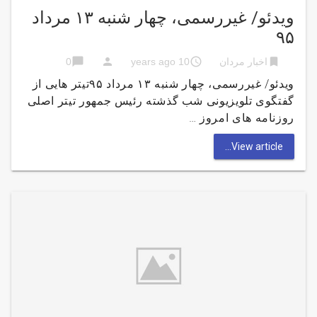
ویدئو/ غیررسمی، چهار شنبه ۱۳ مرداد
۹۵
chat_bubble
person
access_time
bookmark
اخبار مردان
10 years ago
0
ویدئو/ غیررسمی، چهار شنبه ۱۳ مرداد ۹۵تیتر هایی از
گفتگوی تلویزیونی شب گذشته رئیس جمهور تیتر اصلی
روزنامه های امروز …
View article...